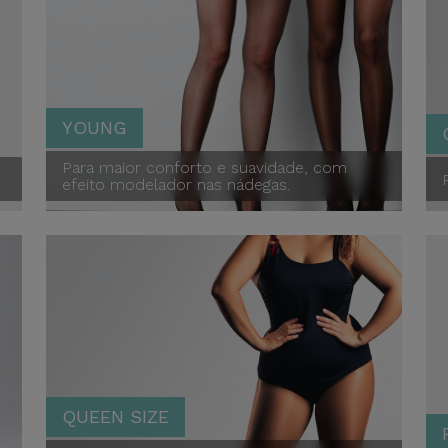
YOUNG
Para maior conforto e suavidade, com
efeito modelador nas nádegas.
Young
Maman
Queen
QUEEN SIZE