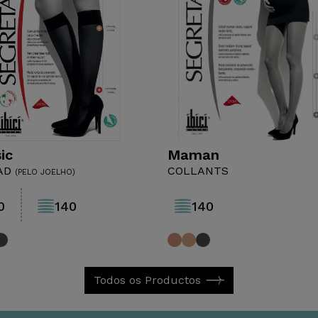
ic
Maman
Tamanhos
Tamanhos
 AD
COLLANTS
(PELO JOELHO)
2
3
4
5
2
3
0
140
140
Todos os Productos