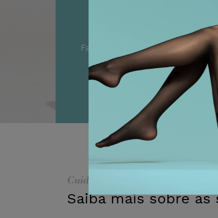
Simulador Íbíc
Faça o seu teste em poucos mi
e descubra o seu modelo idea
Começar o teste
Cuidar de si
Saiba mais sobre as