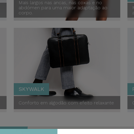
Mais largos nas ancas, nas coxas e no
abdómen para uma maior adaptação ao
corpo.
Queen Size
Skywalk Light
Skyw
SKYWALK
Conforto em algodão com efeito relaxante
Skywalk