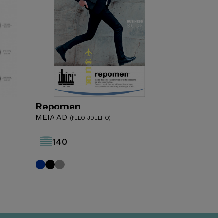
Repomen
Tamanhos
MEIA AD
(PELO JOELHO)
4
S
M
L
XL
140