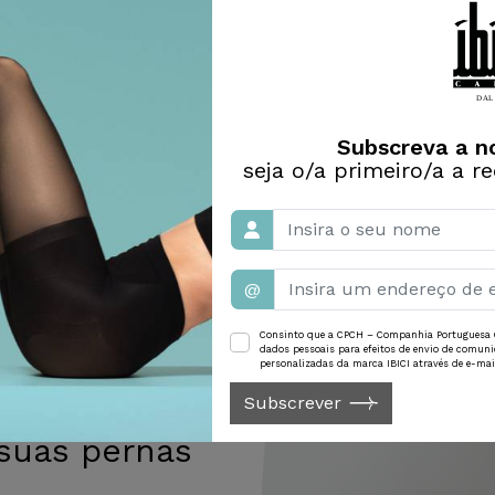
í
nutos
l.
Subscreva a n
seja o/a primeiro/a a r
@
Consinto que a CPCH – Companhia Portuguesa 
dados pessoais para efeitos de envio de comuni
personalizadas da marca IBICI através de e-mai
Subscrever
 suas pernas