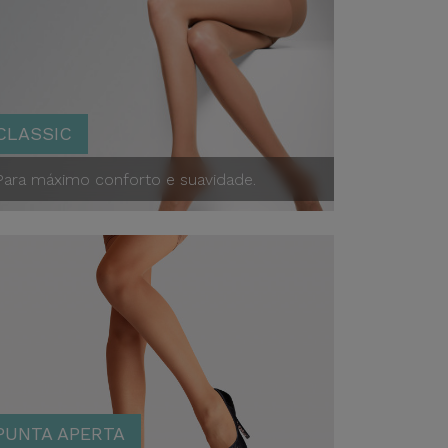
CLASSIC
Para máximo conforto e suavidade.
Classic
 Size
Punta Aperta
PUNTA APERTA