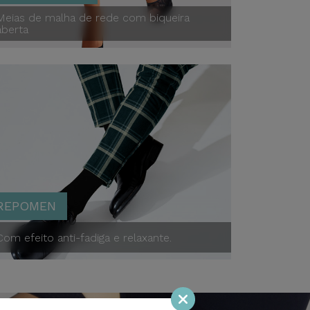
Meias de malha de rede com biqueira
aberta
Punta Aperta
alk
Repomen
REPOMEN
Com efeito anti-fadiga e relaxante.
Repomen