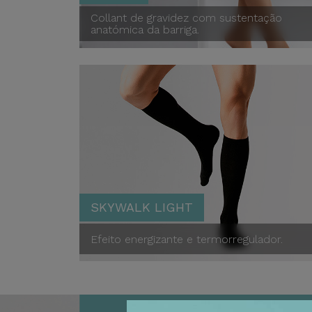
Collant de gravidez com sustentação
anatómica da barriga.
Maman
SKYWALK LIGHT
Efeito energizante e termorregulador.
Skywalk Light