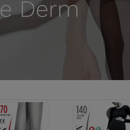
te Derm
Meia AD
(pelo joelho)