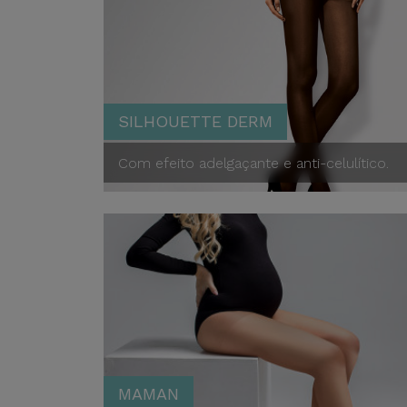
SILHOUETTE DERM
Com efeito adelgaçante e anti-celulítico.
Silhouette Derm
MAMAN