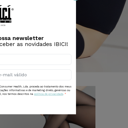
ossa newsletter
eceber as novidades IBICI!
Consumer Health, Lda. proceda ao tratamento dos meus
cações informativas e de marketing direto, genéricas ou
l, nos termos descritos na
política de privacidade
.