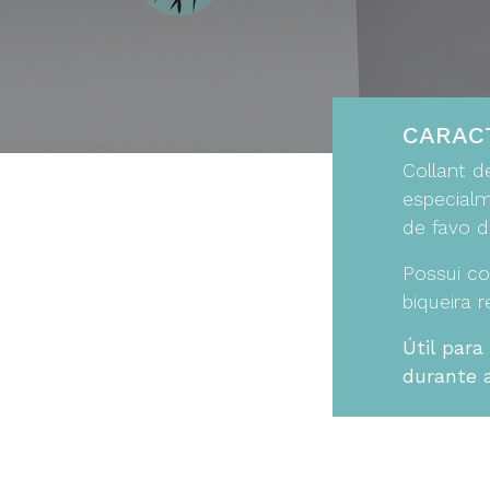
CARAC
Collant d
especialm
de favo d
Possui co
biqueira 
Útil para
durante a