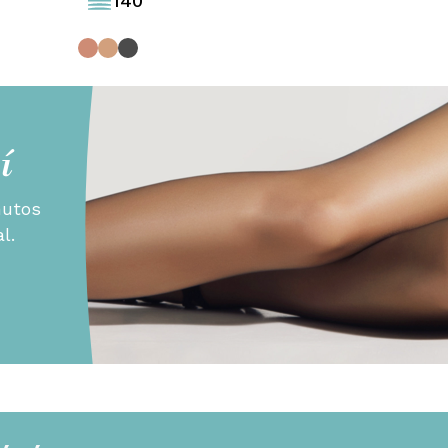
140
í
nutos
l.