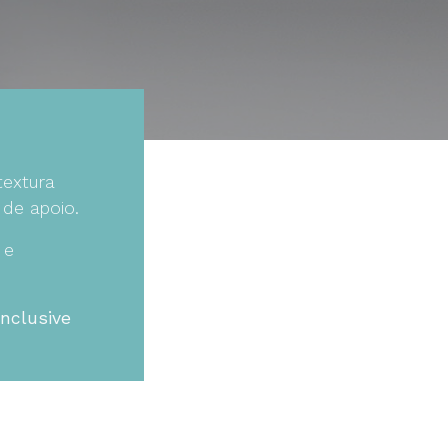
textura
 de apoio.
 e
inclusive