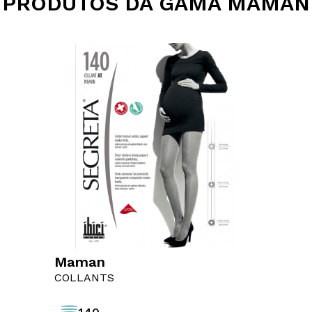
PRODUTOS DA GAMA MAMAN
Collants
Maman
Tamanhos
COLLANTS
2
3
4