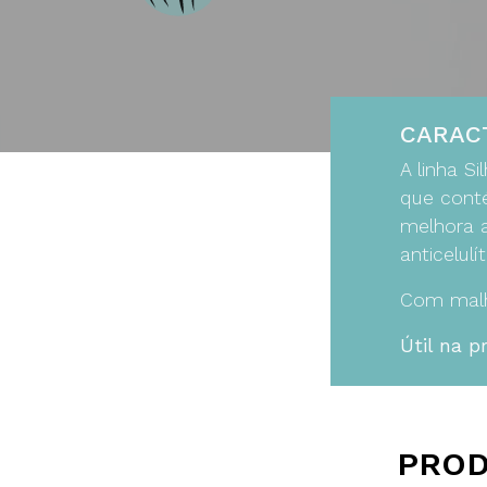
CARAC
A linha S
que conté
melhora a
anticelulít
Com malha
Útil na p
PROD