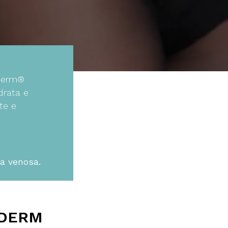
 Derm®
drata e
te e
ia venosa.
 DERM