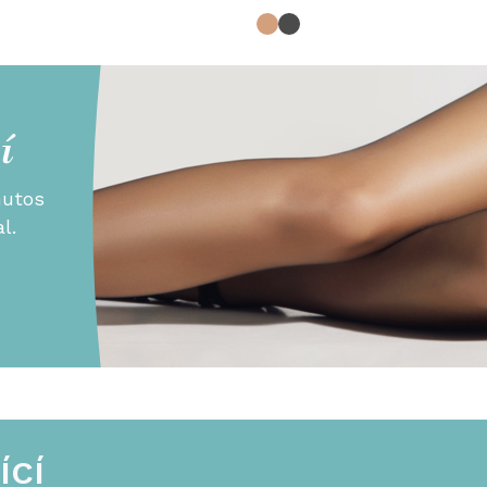
í
nutos
l.
ÍCÍ