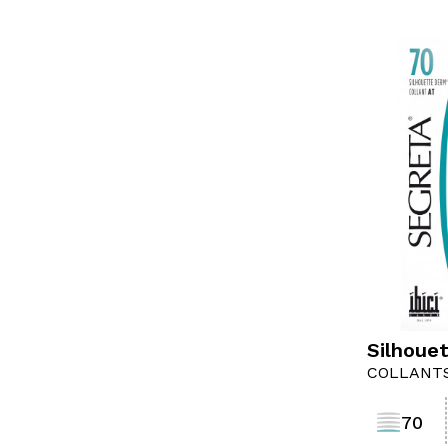
Silhoue
COLLANT
1
70