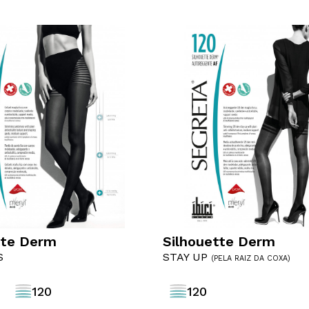
Collants
tte Derm
Silhouette Derm
Tamanhos
Tamanhos
S
STAY UP
(PELA RAIZ DA COXA)
2
3
4
2
3
120
120