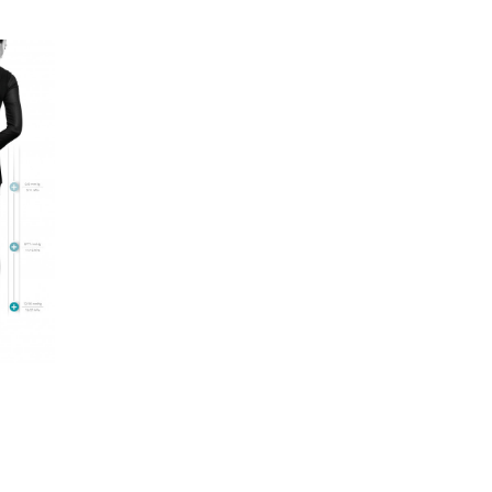
Stay Up
(pela raiz da coxa)
4