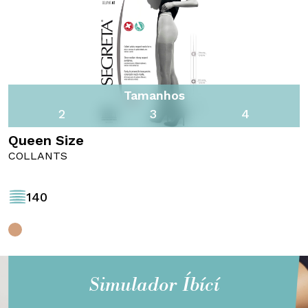
Tamanhos
2
3
4
Queen Size
COLLANTS
140
Simulador Íbící