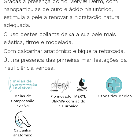
Graças à presença do fio Meryl® Derm, com
nanopartículas de ouro e ácido hialurónico,
estimula a pele a renovar a hidratação natural
adequada.
O uso destes collants deixa a sua pele mais
elástica, firme e modelada.
Com calcanhar anatómico e biqueira reforçada.
Útil na presença das primeiras manifestações da
insuficiência venosa.
Meias de
Dispositivo Médico
Meias de Compressão Invisível
Dispositivo Méd
Fio inovador MERYL
Fio inovador MERYL DERM® com ác
Compressão
DERM® com ácido
Invisível
hialurónico
Calcanhar
Calcanhar anatómico
anatómico