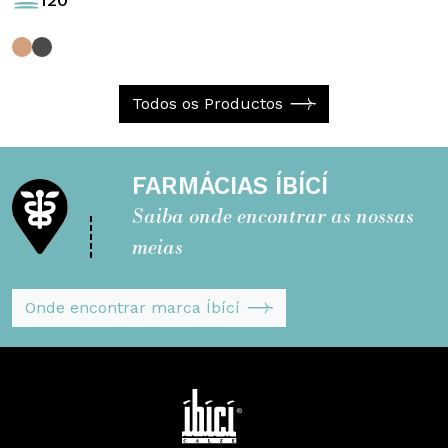
Todos os Productos
FARMÁCIAS ÍBÍCÍ
Saiba onde encontrar as nossas
meias
Onde encontrar marca Íbící
Segreta - ÍBÍCÍ Italy