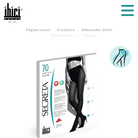
Segreta - ÍBÍCÍ Italy
Menu
Página Inicial
Produtos
Silhouette Derm
Silhouette Derm - Collants
Silhouette Derm - Collants