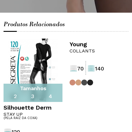
Produtos Relacionados
Stay Up
Young
(pela raiz da coxa)
COLLANTS
70
140
Tamanhos
2
3
4
Silhouette Derm
STAY UP
(PELA RAIZ DA COXA)
120