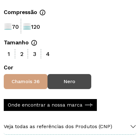
Compressão
70
120
Tamanho
1
2
3
4
Cor
Chamois 36
Nero
Onde encontrar a nossa marca
Veja todas as referências dos Produtos (CNP)