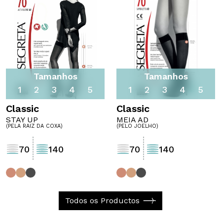
(pela raiz da coxa)
(p
Tamanhos
Tamanhos
1
2
3
4
5
1
2
3
4
5
Classic
Classic
STAY UP
MEIA AD
(PELA RAIZ DA COXA)
(PELO JOELHO)
70
140
70
140
Todos os Productos