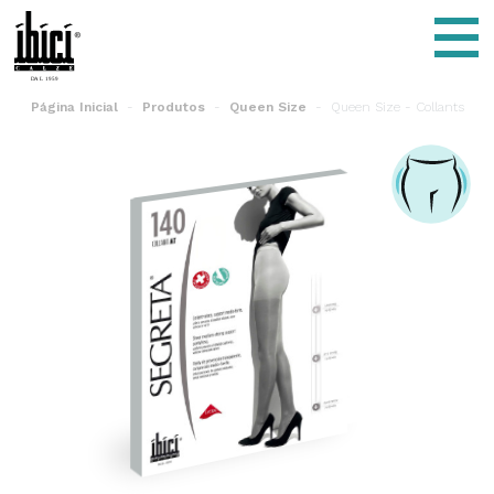
Segreta - ÍBÍCÍ Italy
Menu
Página Inicial
Produtos
Queen Size
Queen Size - Collants
Queen Size - Collants