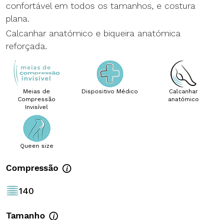
confortável em todos os tamanhos, e costura
plana.
Calcanhar anatómico e biqueira anatómica
reforçada.
Meias de
Dispositivo Médico
Calcanhar
Meias de Compressão Invisível
Dispositivo Médico
Calcanhar anat
Compressão
anatómico
Invisível
Queen size
Queen size
Compressão
140
Tamanho