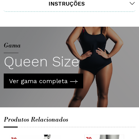
INSTRUÇÕES
Gama
Queen Size
Ver gama completa
Produtos Relacionados
Stay Up
M